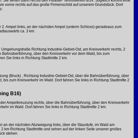
km. Sie sehen dann rechts den Fußball- Tennisverein BSV. Sogleich kommt eine
e vorne rechts auf das große Firmenschild auf unserem Grundstück. Dort
z.
er 2. Ampel links, an der nächsten Ampel (unterm Schloss) geradeaus zum
adtauswärts ca. 3 km.
e Umgehungstraße Richtung Industrie-Gebiet-Ost, am Kreisverkehr rechts, 2
ie Bahnüberführung, über den Kreisverkehr vor dem Wald, bis zum
ren Sie links in Richtung Stadtmitte 2 km.
zung (Bruck) , Richtung Industrie-Gebiet-Ost, über die Bahnüberführung, über
 bis zum Kreisverkehr im Wald. Dort fahren Sie links in Richtung Stadtmitte 2
hing B16)
n der Ampelkreuzung rechts, über die Bahnüberführung, über den Kreisverkehr
kehr im Wald. Dort fahren Sie links in Richtung Stadtmitte 2 km.
bei an der nächsten Abzweigung links, über die Staustufe, im Wald am
, 2 km Richtung Stadtmitte und sehen auf der linken Seite unserer großes
ück stehen.