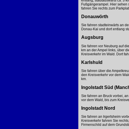
entlang, stadtauswärts ca. 3 
Fußgängerampel. Hier sehen si
fahren Sie rechts zum Parkplat
Donauwörth
Sie fahren stadteinwärts an d
Donau-Kai und dort entlang st
Augsburg
Sie fahren vor Neuburg auf di
km an der Ampel links, über d
Kreisverkehr im Wald. Dort fah
Karlshuld
Sie fahren über die Ampelkreu
den Kreisverkehr vor dem Wald,
km.
Ingolstadt Süd (Manc
Sie fahren an Bruck vorbei, a
vor dem Wald, bis zum Kreisver
Ingolstadt Nord
Sie fahren an Irgertsheim vor
Kreisverkehr fahren Sie rechts
Firmenschild auf dem Grundst