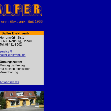
ieren Elektronik. Seit 1966.
Salfer Elektronik
Herrenwörth Str. 1
86633 Neuburg, Donau
Tel. 08431-8602
service@
salfer-elektronik.de
Öffnungszeiten:
Montag bis Freitag
nur nach telefonischer
Vereinbarung
Anfahrtsskizze